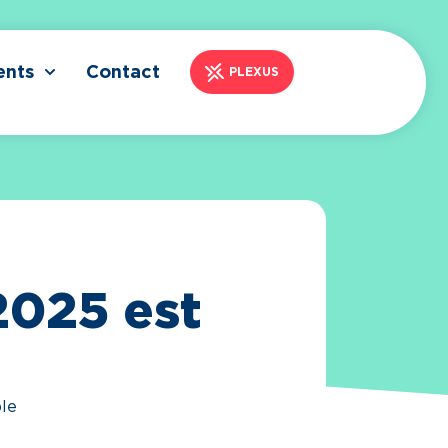
ents
Contact
PLEXUS
2025 est
ble