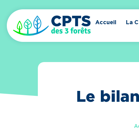
Accueil
La 
Le bila
A