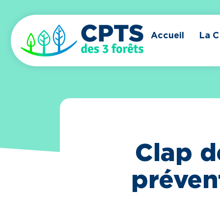
Accueil
La 
Clap d
préven