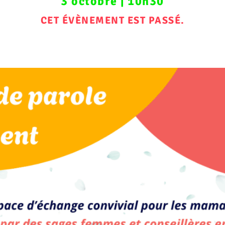
3 octobre
|
10h30
CET ÉVÈNEMENT EST PASSÉ.