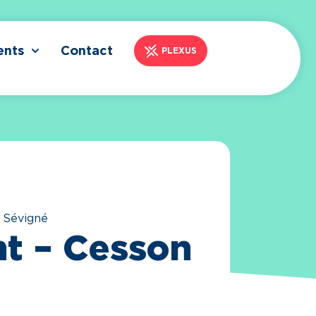
ents
Contact
PLEXUS
 Sévigné
nt – Cesson