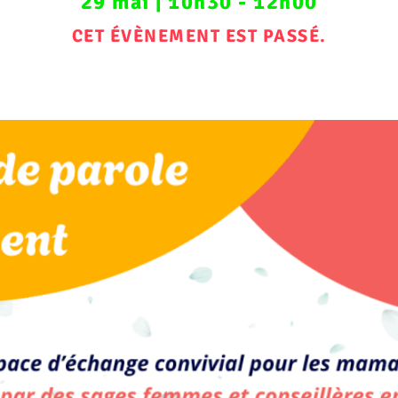
29 mai
|
10h30
-
12h00
CET ÉVÈNEMENT EST PASSÉ.