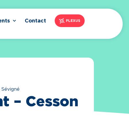
ents
Contact
PLEXUS
 Sévigné
nt – Cesson